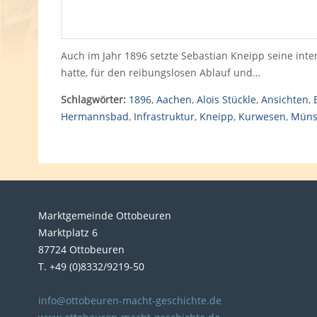
Auch im Jahr 1896 setzte Sebastian Kneipp seine intensi
hatte, für den reibungslosen Ablauf und…
Schlagwörter:
1896
,
Aachen
,
Alois Stückle
,
Ansichten
,
Hermannsbad
,
Infrastruktur
,
Kneipp
,
Kurwesen
,
Müns
Marktgemeinde Ottobeuren
Marktplatz 6
87724 Ottobeuren
T. +49 (0)8332/9219-50
info@ottobeuren-macht-geschichte.de