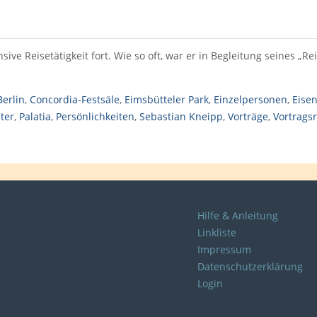
ve Reisetätigkeit fort. Wie so oft, war er in Begleitung seines „Rei
Berlin
,
Concordia-Festsäle
,
Eimsbütteler Park
,
Einzelpersonen
,
Eise
ter
,
Palatia
,
Persönlichkeiten
,
Sebastian Kneipp
,
Vorträge
,
Vortragsr
Hilfe & Anleitung
Linkliste
Impressum
Datenschutzerklärung
Login