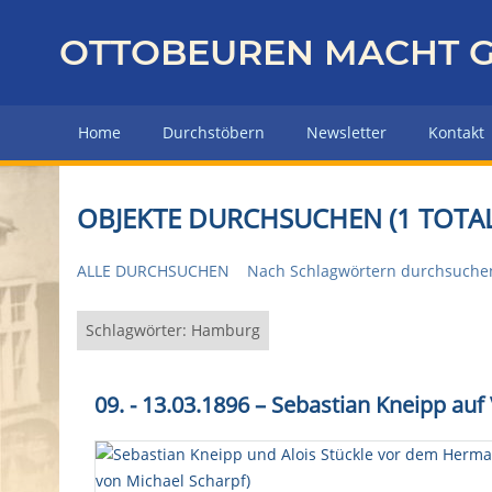
Z
u
OTTOBEUREN MACHT G
r
ü
c
Home
Durchstöbern
Newsletter
Kontakt
k
z
u
OBJEKTE DURCHSUCHEN (1 TOTAL
r
H
ALLE DURCHSUCHEN
Nach Schlagwörtern durchsuche
a
u
p
Schlagwörter: Hamburg
t
s
09. - 13.03.1896 – Sebastian Kneipp au
e
i
t
e