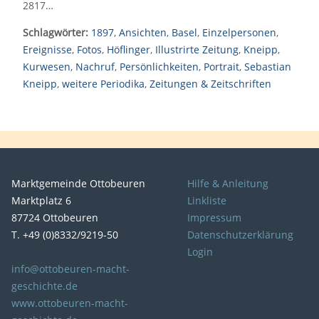
2817…
Schlagwörter:
1897
,
Ansichten
,
Basel
,
Einzelpersonen
,
Ereignisse
,
Fotos
,
Höflinger
,
Illustrirte Zeitung
,
Kneipp
,
Kurwesen
,
Nachruf
,
Persönlichkeiten
,
Portrait
,
Sebastian
Kneipp
,
weitere Periodika
,
Zeitungen & Zeitschriften
Marktgemeinde Ottobeuren
Hilfe & Anleitung
Marktplatz 6
Linkliste
87724 Ottobeuren
Impressum
T. +49 (0)8332/9219-50
Datenschutzerklärung
Login
info@ottobeuren-macht-
geschichte.de
www.ottobeuren-macht-