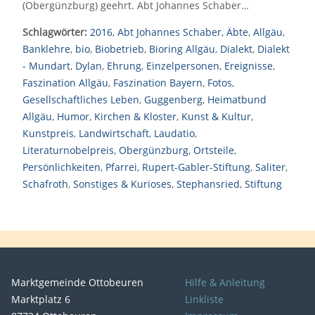
(Obergünzburg) geehrt. Abt Johannes Schaber…
Schlagwörter:
2016
,
Abt Johannes Schaber
,
Äbte
,
Allgäu
,
Banklehre
,
bio
,
Biobetrieb
,
Bioring Allgäu
,
Dialekt
,
Dialekt
- Mundart
,
Dylan
,
Ehrung
,
Einzelpersonen
,
Ereignisse
,
Faszination Allgäu
,
Faszination Bayern
,
Fotos
,
Gesellschaftliches Leben
,
Guggenberg
,
Heimatbund
Allgäu
,
Humor
,
Kirchen & Kloster
,
Kunst & Kultur
,
Kunstpreis
,
Landwirtschaft
,
Laudatio
,
Literaturnobelpreis
,
Obergünzburg
,
Ortsteile
,
Persönlichkeiten
,
Pfarrei
,
Rupert-Gabler-Stiftung
,
Saliter
,
Schafroth
,
Sonstiges & Kurioses
,
Stephansried
,
Stiftung
Marktgemeinde Ottobeuren
Hilfe & Anleitung
Marktplatz 6
Linkliste