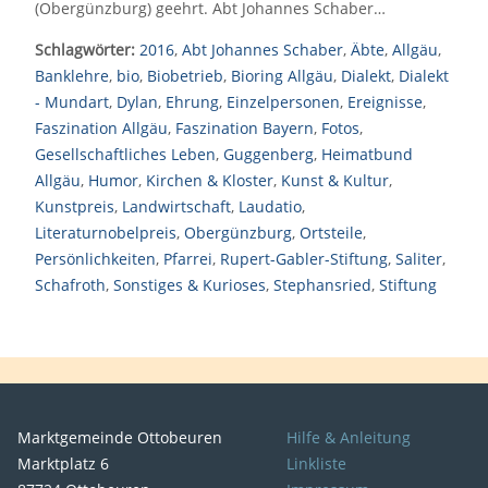
(Obergünzburg) geehrt. Abt Johannes Schaber…
Schlagwörter:
2016
,
Abt Johannes Schaber
,
Äbte
,
Allgäu
,
Banklehre
,
bio
,
Biobetrieb
,
Bioring Allgäu
,
Dialekt
,
Dialekt
- Mundart
,
Dylan
,
Ehrung
,
Einzelpersonen
,
Ereignisse
,
Faszination Allgäu
,
Faszination Bayern
,
Fotos
,
Gesellschaftliches Leben
,
Guggenberg
,
Heimatbund
Allgäu
,
Humor
,
Kirchen & Kloster
,
Kunst & Kultur
,
Kunstpreis
,
Landwirtschaft
,
Laudatio
,
Literaturnobelpreis
,
Obergünzburg
,
Ortsteile
,
Persönlichkeiten
,
Pfarrei
,
Rupert-Gabler-Stiftung
,
Saliter
,
Schafroth
,
Sonstiges & Kurioses
,
Stephansried
,
Stiftung
Marktgemeinde Ottobeuren
Hilfe & Anleitung
Marktplatz 6
Linkliste