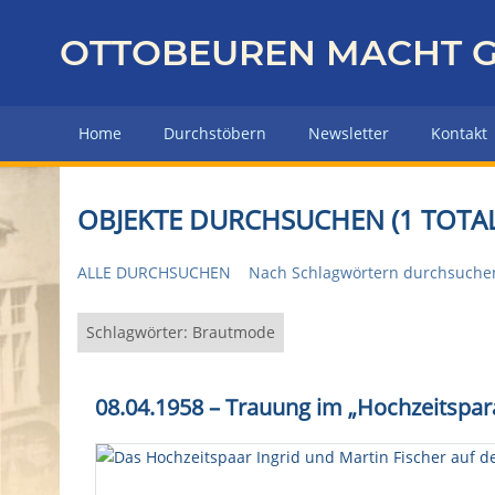
Z
u
OTTOBEUREN MACHT G
r
ü
c
Home
Durchstöbern
Newsletter
Kontakt
k
z
u
OBJEKTE DURCHSUCHEN (1 TOTAL
r
H
ALLE DURCHSUCHEN
Nach Schlagwörtern durchsuche
a
u
p
Schlagwörter: Brautmode
t
s
08.04.1958 – Trauung im „Hochzeitspar
e
i
t
e