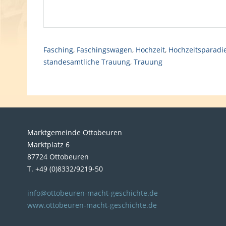
Fasching
,
Faschingswagen
,
Hochzeit
,
Hochzeitsparadi
standesamtliche Trauung
,
Trauung
Marktgemeinde Ottobeuren
Marktplatz 6
87724 Ottobeuren
T. +49 (0)8332/9219-50
info@ottobeuren-macht-geschichte.de
www.ottobeuren-macht-geschichte.de