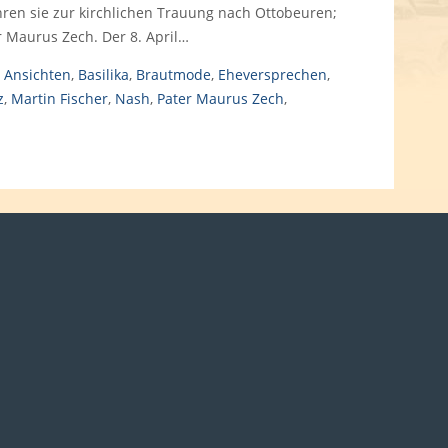
ren sie zur kirchlichen Trauung nach Ottobeuren;
r Maurus Zech. Der 8. April…
,
Ansichten
,
Basilika
,
Brautmode
,
Eheversprechen
,
z
,
Martin Fischer
,
Nash
,
Pater Maurus Zech
,