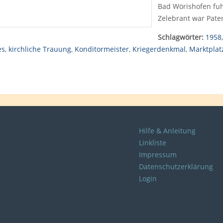
Bad Wörishofen fuh
Zelebrant war Pate
Schlagwörter:
1958
es
,
kirchliche Trauung
,
Konditormeister
,
Kriegerdenkmal
,
Marktplat
Hilfe & Anleitung
Linkliste
Impressum
Datenschutzerklärung
Login