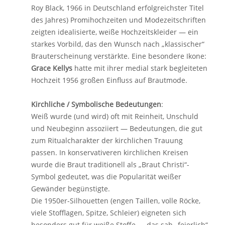
Roy Black, 1966 in Deutschland erfolgreichster Titel
des Jahres) Promihochzeiten und Modezeitschriften
zeigten idealisierte, weiße Hochzeitskleider — ein
starkes Vorbild, das den Wunsch nach „klassischer“
Brauterscheinung verstärkte. Eine besondere Ikone:
Grace Kellys
hatte mit ihrer medial stark begleiteten
Hochzeit 1956 großen Einfluss auf Brautmode.
Kirchliche / Symbolische Bedeutungen
:
Weiß wurde (und wird) oft mit Reinheit, Unschuld
und Neubeginn assoziiert — Bedeutungen, die gut
zum Ritualcharakter der kirchlichen Trauung
passen. In konservativeren kirchlichen Kreisen
wurde die Braut traditionell als „Braut Christi“-
Symbol gedeutet, was die Popularität weißer
Gewänder begünstigte.
Die 1950er-Silhouetten (engen Taillen, volle Röcke,
viele Stofflagen, Spitze, Schleier) eigneten sich
besonders gut für weiße Stoffe — das sah „feierlich“