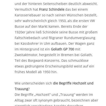
und der hinteren Seitenscheiben deutlich abweicht.
Vermutlich hat
Franz Schindele
das bei einem
Karosseriebauer so nach seinen Wünschen bestellt,
sehr wahrscheinlich gleich 1950, als die ersten VW
Busse auf den Markt kamen. Bereits Ende der
1920er Jahre ließ Schindele seine Busse mit großem
Faltschiebedach und filigraner Rundumverglasung
bei Kässbohrer in Ulm aufbauen. Der Wagen ganz
im Hintergrund ist ein
Goliath GP 700
mit
Zweitaktmotor, hergestellt in Bremen bei Goliath,
Teil des Borgward-Konzerns. Das schmucklose
etwas gedrungene Erscheinungsbild weist auf ein
frühes Modell ab 1950 hin.
Wie unterscheiden sich
die Begriffe Hochzeit und
Trauung
?
Die Begriffe „Hochzeit“ und „Trauung“ werden im
Alltag zwar oft synonym gebraucht, bezeichnen aber
eigentlich verschiedene Aspekte desselben