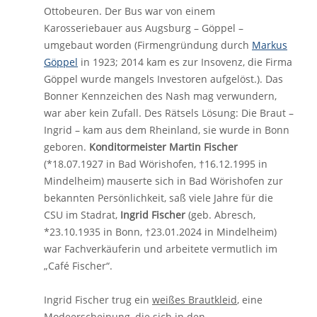
Ottobeuren. Der Bus war von einem
Karosseriebauer aus Augsburg – Göppel –
umgebaut worden (Firmengründung durch
Markus
Göppel
in 1923; 2014 kam es zur Insovenz, die Firma
Göppel wurde mangels Investoren aufgelöst.). Das
Bonner Kennzeichen des Nash mag verwundern,
war aber kein Zufall. Des Rätsels Lösung: Die Braut –
Ingrid – kam aus dem Rheinland, sie wurde in Bonn
geboren.
Konditormeister Martin Fischer
(*18.07.1927 in Bad Wörishofen, †16.12.1995 in
Mindelheim) mauserte sich in Bad Wörishofen zur
bekannten Persönlichkeit, saß viele Jahre für die
CSU im Stadrat,
Ingrid Fischer
(geb. Abresch,
*23.10.1935 in Bonn, †23.01.2024 in Mindelheim)
war Fachverkäuferin und arbeitete vermutlich im
„Café Fischer“.
Ingrid Fischer trug ein
weißes Brautkleid
, eine
Modeerscheinung, die sich in den