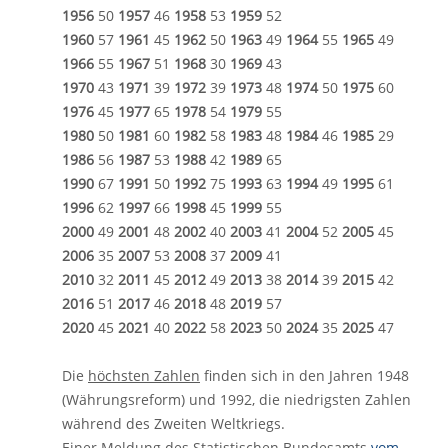
1956
50
1957
46
1958
53
1959
52
1960
57
1961
45
1962
50
1963
49
1964
55
1965
49
1966
55
1967
51
1968
30
1969
43
1970
43
1971
39
1972
39
1973
48
1974
50
1975
60
1976
45
1977
65
1978
54
1979
55
1980
50
1981
60
1982
58
1983
48
1984
46
1985
29
1986
56
1987
53
1988
42
1989
65
1990
67
1991
50
1992
75
1993
63
1994
49
1995
61
1996
62
1997
66
1998
45
1999
55
2000
49
2001
48
2002
40
2003
41
2004
52
2005
45
2006
35
2007
53
2008
37
2009
41
2010
32
2011
45
2012
49
2013
38
2014
39
2015
42
2016
51
2017
46
2018
48
2019
57
2020
45
2021
40
2022
58
2023
50
2024
35
2025
47
Die
höchsten Zahlen
finden sich in den Jahren 1948
(Währungsreform) und 1992, die niedrigsten Zahlen
während des Zweiten Weltkriegs.
Einer Meldung des Statistischen Bundesamts
vom