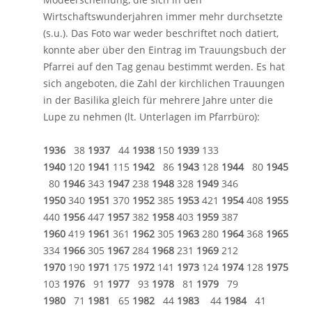
Wirtschaftswunderjahren immer mehr durchsetzte
(s.u.). Das Foto war weder beschriftet noch datiert,
konnte aber über den Eintrag im Trauungsbuch der
Pfarrei auf den Tag genau bestimmt werden. Es hat
sich angeboten, die Zahl der kirchlichen Trauungen
in der Basilika gleich für mehrere Jahre unter die
Lupe zu nehmen (lt. Unterlagen im Pfarrbüro):
1936
38
1937
44
1938
150
1939
133
1940
120
1941
115
1942
86
1943
128
1944
80
1945
80
1946
343
1947
238
1948
328
1949
346
1950
340
1951
370
1952
385
1953
421
1954
408
1955
440
1956
447
1957
382
1958
403
1959
387
1960
419
1961
361
1962
305
1963
280
1964
368
1965
334
1966
305
1967
284
1968
231
1969
212
1970
190
1971
175
1972
141
1973
124
1974
128
1975
103
1976
91
1977
93
1978
81
1979
79
1980
71
1981
65
1982
44
1983
44
1984
41