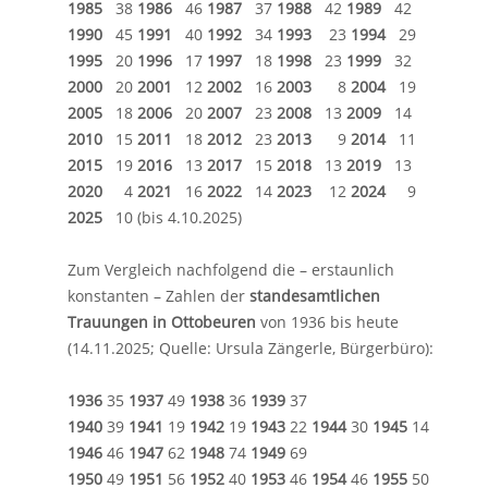
1985
38
1986
46
1987
37
1988
42
1989
42
1990
45
1991
40
1992
34
1993
23
1994
29
1995
20
1996
17
1997
18
1998
23
1999
32
2000
20
2001
12
2002
16
2003
8
2004
19
2005
18
2006
20
2007
23
2008
13
2009
14
2010
15
2011
18
2012
23
2013
9
2014
11
2015
19
2016
13
2017
15
2018
13
2019
13
2020
4
2021
16
2022
14
2023
12
2024
9
2025
10 (bis 4.10.2025)
Zum Vergleich nachfolgend die – erstaunlich
konstanten – Zahlen der
standesamtlichen
Trauungen in Ottobeuren
von 1936 bis heute
(14.11.2025; Quelle: Ursula Zängerle, Bürgerbüro):
1936
35
1937
49
1938
36
1939
37
1940
39
1941
19
1942
19
1943
22
1944
30
1945
14
1946
46
1947
62
1948
74
1949
69
1950
49
1951
56
1952
40
1953
46
1954
46
1955
50