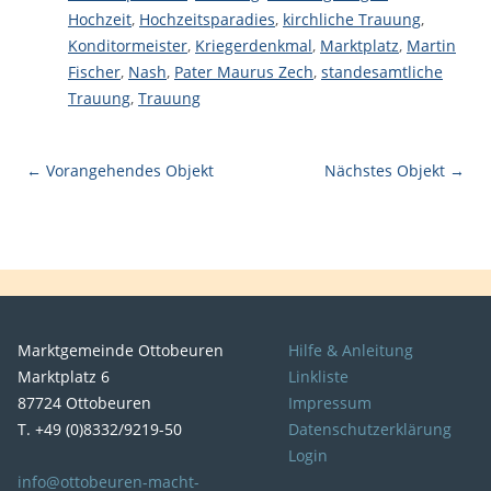
Hochzeit
,
Hochzeitsparadies
,
kirchliche Trauung
,
Konditormeister
,
Kriegerdenkmal
,
Marktplatz
,
Martin
Fischer
,
Nash
,
Pater Maurus Zech
,
standesamtliche
Trauung
,
Trauung
← Vorangehendes Objekt
Nächstes Objekt →
Marktgemeinde Ottobeuren
Hilfe & Anleitung
Marktplatz 6
Linkliste
87724 Ottobeuren
Impressum
T. +49 (0)8332/9219-50
Datenschutzerklärung
Login
info@ottobeuren-macht-