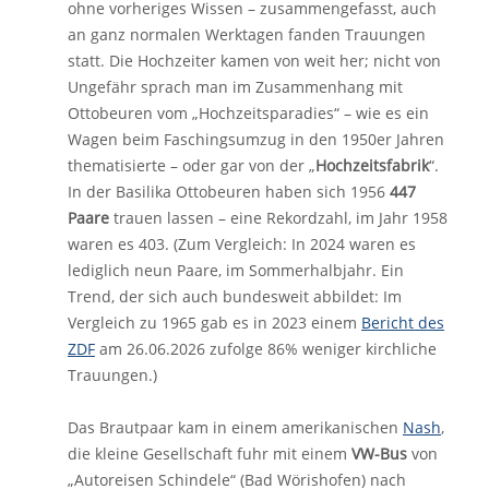
ohne vorheriges Wissen – zusammengefasst, auch
an ganz normalen Werktagen fanden Trauungen
statt. Die Hochzeiter kamen von weit her; nicht von
Ungefähr sprach man im Zusammenhang mit
Ottobeuren vom „Hochzeitsparadies“ – wie es ein
Wagen beim Faschingsumzug in den 1950er Jahren
thematisierte – oder gar von der „
Hochzeitsfabrik
“.
In der Basilika Ottobeuren haben sich 1956
447
Paare
trauen lassen – eine Rekordzahl, im Jahr 1958
waren es 403. (Zum Vergleich: In 2024 waren es
lediglich neun Paare, im Sommerhalbjahr. Ein
Trend, der sich auch bundesweit abbildet: Im
Vergleich zu 1965 gab es in 2023 einem
Bericht des
ZDF
am 26.06.2026 zufolge 86% weniger kirchliche
Trauungen.)
Das Brautpaar kam in einem amerikanischen
Nash
,
die kleine Gesellschaft fuhr mit einem
VW-Bus
von
„Autoreisen Schindele“ (Bad Wörishofen) nach