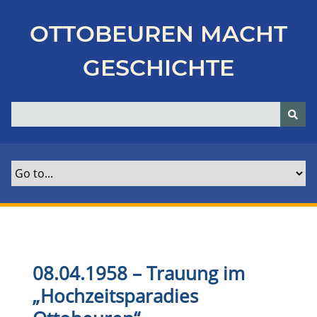
Z
u
OTTOBEUREN MACHT
r
ü
GESCHICHTE
c
k
z
u
r
H
a
u
p
t
s
e
08.04.1958 – Trauung im
i
„Hochzeitsparadies
t
e