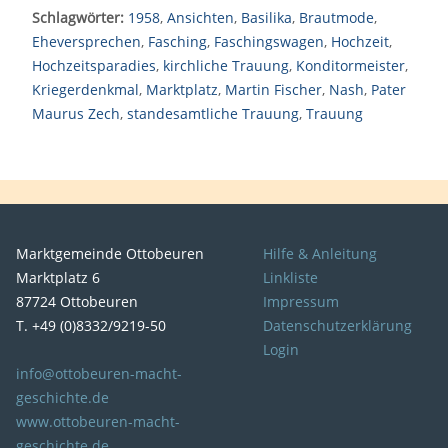
Schlagwörter:
1958
,
Ansichten
,
Basilika
,
Brautmode
,
Eheversprechen
,
Fasching
,
Faschingswagen
,
Hochzeit
,
Hochzeitsparadies
,
kirchliche Trauung
,
Konditormeister
,
Kriegerdenkmal
,
Marktplatz
,
Martin Fischer
,
Nash
,
Pater
Maurus Zech
,
standesamtliche Trauung
,
Trauung
Marktgemeinde Ottobeuren
Hilfe & Anleitung
Marktplatz 6
Linkliste
87724 Ottobeuren
Impressum
T. +49 (0)8332/9219-50
Datenschutzerklärung
Login
info@ottobeuren-macht-
geschichte.de
www.ottobeuren-macht-
geschichte.de