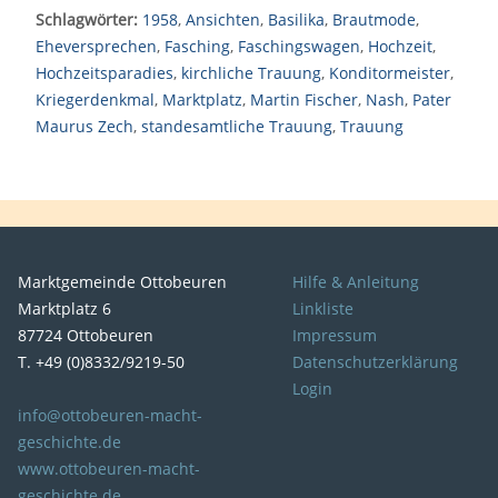
Schlagwörter:
1958
,
Ansichten
,
Basilika
,
Brautmode
,
Eheversprechen
,
Fasching
,
Faschingswagen
,
Hochzeit
,
Hochzeitsparadies
,
kirchliche Trauung
,
Konditormeister
,
Kriegerdenkmal
,
Marktplatz
,
Martin Fischer
,
Nash
,
Pater
Maurus Zech
,
standesamtliche Trauung
,
Trauung
Marktgemeinde Ottobeuren
Hilfe & Anleitung
Marktplatz 6
Linkliste
87724 Ottobeuren
Impressum
T. +49 (0)8332/9219-50
Datenschutzerklärung
Login
info@ottobeuren-macht-
geschichte.de
www.ottobeuren-macht-
geschichte.de