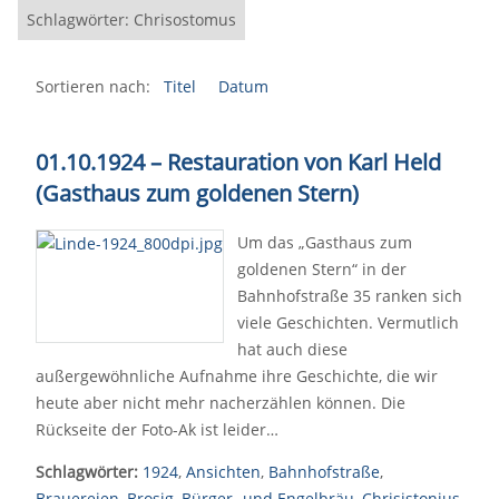
Schlagwörter: Chrisostomus
Sortieren nach:
Titel
Datum
01.10.1924
–
Restauration von Karl Held
(Gasthaus zum goldenen Stern)
Um das „Gasthaus zum
goldenen Stern“ in der
Bahnhofstraße 35 ranken sich
viele Geschichten. Vermutlich
hat auch diese
außergewöhnliche Aufnahme ihre Geschichte, die wir
heute aber nicht mehr nacherzählen können. Die
Rückseite der Foto-Ak ist leider…
Schlagwörter:
1924
,
Ansichten
,
Bahnhofstraße
,
Brauereien
,
Brosig
,
Bürger- und Engelbräu
,
Chrisistonius
,