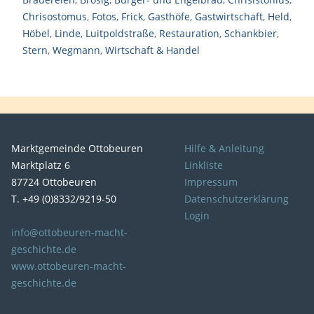
Chrisostomus
,
Fotos
,
Frick
,
Gasthöfe
,
Gastwirtschaft
,
Held
,
Höbel
,
Linde
,
Luitpoldstraße
,
Restauration
,
Schankbier
,
Stern
,
Wegmann
,
Wirtschaft & Handel
Marktgemeinde Ottobeuren
Hilfe & Anleitung
Marktplatz 6
Linkliste
87724 Ottobeuren
Impressum
T. +49 (0)8332/9219-50
Datenschutzerklärung
Login
info@ottobeuren-macht-
geschichte.de
www.ottobeuren-macht-
geschichte.de