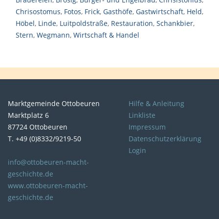
Chrisostomus
,
Fotos
,
Frick
,
Gasthöfe
,
Gastwirtschaft
,
Held
,
Höbel
,
Linde
,
Luitpoldstraße
,
Restauration
,
Schankbier
,
Stern
,
Wegmann
,
Wirtschaft & Handel
Marktgemeinde Ottobeuren
Hilfe & Anleitung
Marktplatz 6
Linkliste
87724 Ottobeuren
Impressum
T. +49 (0)8332/9219-50
Datenschutzerklärung
Login
info@ottobeuren-macht-
geschichte.de
www.ottobeuren-macht-
geschichte.de