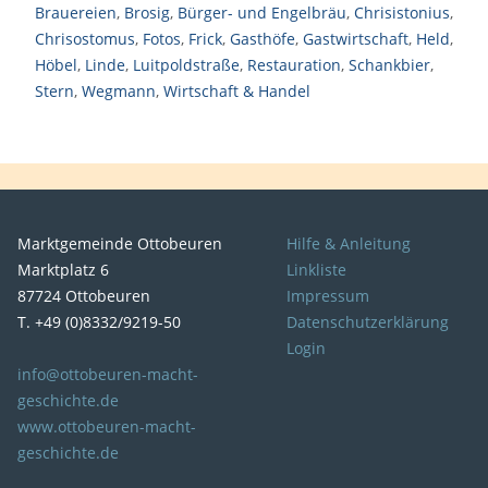
Brauereien
,
Brosig
,
Bürger- und Engelbräu
,
Chrisistonius
,
Chrisostomus
,
Fotos
,
Frick
,
Gasthöfe
,
Gastwirtschaft
,
Held
,
Höbel
,
Linde
,
Luitpoldstraße
,
Restauration
,
Schankbier
,
Stern
,
Wegmann
,
Wirtschaft & Handel
Marktgemeinde Ottobeuren
Hilfe & Anleitung
Marktplatz 6
Linkliste
87724 Ottobeuren
Impressum
T. +49 (0)8332/9219-50
Datenschutzerklärung
Login
info@ottobeuren-macht-
geschichte.de
www.ottobeuren-macht-
geschichte.de