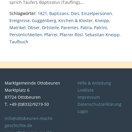
sprich Täufer), Baptizatus (Täufling),…
Schlagwörter:
1821
,
Baptizans
,
Dies
,
Einzelpersonen
,
Ereignisse
,
Guggenberg
,
Kirchen & Kloster
,
Kneipp
,
Matrikel
,
Obser
,
Ortsteile
,
Parentes
,
Patria
,
Patrini
,
Persönlichkeiten
,
Pfarrei
,
Pfarrer Rösl
,
Sebastian Kneipp
,
Taufbuch
Marktgemeinde Ottobeuren
Hilfe & Anleitung
Marktplatz 6
Linkliste
87724 Ottobeuren
Impressum
T. +49 (0)8332/9219-50
Datenschutzerklärung
Login
info@ottobeuren-macht-
geschichte.de