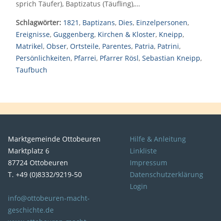
sprich Täufer), Baptizatus (Täufling),…
Schlagwörter:
1821
,
Baptizans
,
Dies
,
Einzelpersonen
,
Ereignisse
,
Guggenberg
,
Kirchen & Kloster
,
Kneipp
,
Matrikel
,
Obser
,
Ortsteile
,
Parentes
,
Patria
,
Patrini
,
Persönlichkeiten
,
Pfarrei
,
Pfarrer Rösl
,
Sebastian Kneipp
,
Taufbuch
Marktgemeinde Ottobeuren
Hilfe & Anleitung
Marktplatz 6
Linkliste
87724 Ottobeuren
Impressum
T. +49 (0)8332/9219-50
Datenschutzerklärung
Login
info@ottobeuren-macht-
geschichte.de