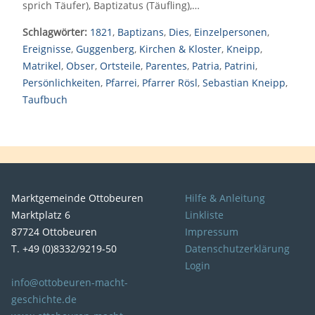
sprich Täufer), Baptizatus (Täufling),…
Schlagwörter:
1821
,
Baptizans
,
Dies
,
Einzelpersonen
,
Ereignisse
,
Guggenberg
,
Kirchen & Kloster
,
Kneipp
,
Matrikel
,
Obser
,
Ortsteile
,
Parentes
,
Patria
,
Patrini
,
Persönlichkeiten
,
Pfarrei
,
Pfarrer Rösl
,
Sebastian Kneipp
,
Taufbuch
Marktgemeinde Ottobeuren
Hilfe & Anleitung
Marktplatz 6
Linkliste
87724 Ottobeuren
Impressum
T. +49 (0)8332/9219-50
Datenschutzerklärung
Login
info@ottobeuren-macht-
geschichte.de