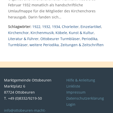
Februar 1932 monatlich als handschriftliche
Umlaufmappe für die Mitglieder des Kirchenchores
herausgab. Darin fanden sich…
Schlagwörter:
1922
,
1932
,
1934
,
Chorleiter
,
Einzelartikel
,
Kirchenchor
,
Kirchenmusik
,
Köbele
,
Kunst & Kultur
,
Literatur & Führer
,
Ottobeurer Turmbläser
,
Periodika
,
Turmbläser
,
weitere Periodika
,
Zeitungen & Zeitschriften
Marktgemeinde Ottobeuren
Hilfe & Anleitung
Marktplatz 6
Linkliste
87724 Ottobeuren
Impressum
T. +49 (0)8332/9219-50
Datenschutzerklärung
Login
info@ottobeuren-macht-