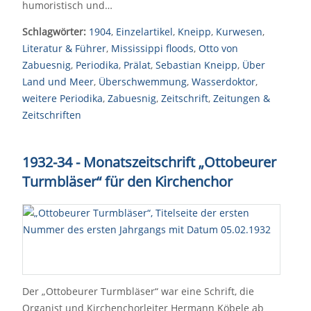
humoristisch und…
Schlagwörter:
1904
,
Einzelartikel
,
Kneipp
,
Kurwesen
,
Literatur & Führer
,
Mississippi floods
,
Otto von
Zabuesnig
,
Periodika
,
Prälat
,
Sebastian Kneipp
,
Über
Land und Meer
,
Überschwemmung
,
Wasserdoktor
,
weitere Periodika
,
Zabuesnig
,
Zeitschrift
,
Zeitungen &
Zeitschriften
1932-34 - Monatszeitschrift
„
Ottobeurer
Turmbläser
“
für den Kirchenchor
Der „Ottobeurer Turmbläser“ war eine Schrift, die
Organist und Kirchenchorleiter Hermann Köbele ab