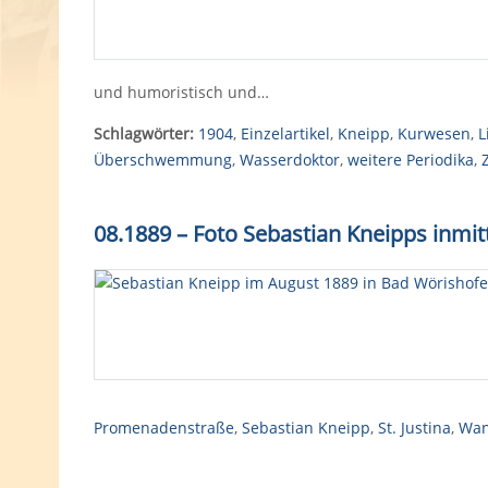
und humoristisch und…
Schlagwörter:
1904
,
Einzelartikel
,
Kneipp
,
Kurwesen
,
L
Überschwemmung
,
Wasserdoktor
,
weitere Periodika
,
08.1889
–
Foto Sebastian Kneipps inmit
Promenadenstraße
,
Sebastian Kneipp
,
St. Justina
,
Wan