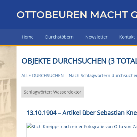
Z
u
OTTOBEUREN MACHT G
r
ü
c
Home
Durchstöbern
Newsletter
Kontakt
k
z
u
OBJEKTE DURCHSUCHEN (3 TOTAL
r
H
ALLE DURCHSUCHEN
Nach Schlagwörtern durchsuche
a
u
p
Schlagwörter: Wasserdoktor
t
s
13.10.1904 – Artikel über Sebastian Kne
e
i
t
e