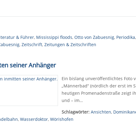
iteratur & Führer
,
Mississippi floods
,
Otto von Zabuesnig
,
Periodika
Zabuesnig
,
Zeitschrift
,
Zeitungen & Zeitschriften
ten seiner Anhänger
Ein bislang unveröffentlichtes Fot
„Männerbad“ (nördlich der erst im 
heutigen Promenadenstraße zeigt ih
und – im…
Schlagwörter:
Ansichten
,
Dominikane
delbahn
,
Wasserdoktor
,
Wörishofen