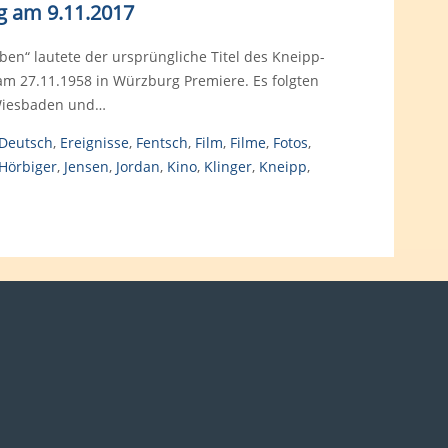
ag am 9.11.2017
ben“ lautete der ursprüngliche Titel des Kneipp-
 am 27.11.1958 in Würzburg Premiere. Es folgten
 Wiesbaden und…
Deutsch
,
Ereignisse
,
Fentsch
,
Film
,
Filme
,
Fotos
,
Hörbiger
,
Jensen
,
Jordan
,
Kino
,
Klinger
,
Kneipp
,