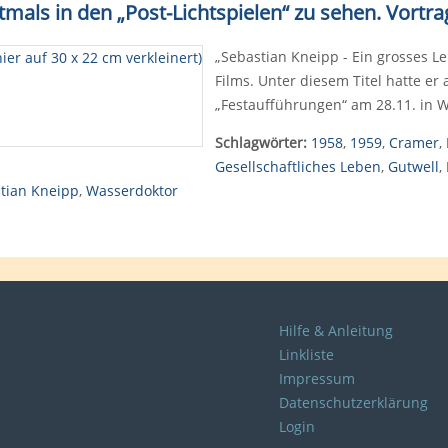
tmals in den „Post-Lichtspielen“ zu sehen. Vortr
„Sebastian Kneipp - Ein grosses Le
Films. Unter diesem Titel hatte er
„Festaufführungen“ am 28.11. in
Schlagwörter:
1958
,
1959
,
Cramer
,
Gesellschaftliches Leben
,
Gutwell
,
tian Kneipp
,
Wasserdoktor
Hilfe & Anleitung
Linkliste
Impressum
Datenschutzerklärung
Login