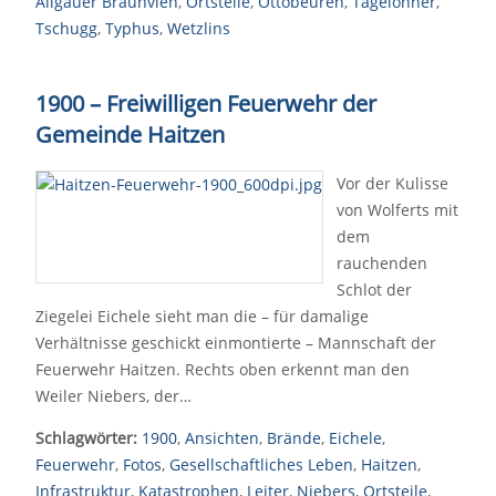
Allgäuer Braunvieh
,
Ortsteile
,
Ottobeuren
,
Tagelöhner
,
Tschugg
,
Typhus
,
Wetzlins
1900 – Freiwilligen Feuerwehr der
Gemeinde Haitzen
Vor der Kulisse
von Wolferts mit
dem
rauchenden
Schlot der
Ziegelei Eichele sieht man die – für damalige
Verhältnisse geschickt einmontierte – Mannschaft der
Feuerwehr Haitzen. Rechts oben erkennt man den
Weiler Niebers, der…
Schlagwörter:
1900
,
Ansichten
,
Brände
,
Eichele
,
Feuerwehr
,
Fotos
,
Gesellschaftliches Leben
,
Haitzen
,
Infrastruktur
,
Katastrophen
,
Leiter
,
Niebers
,
Ortsteile
,