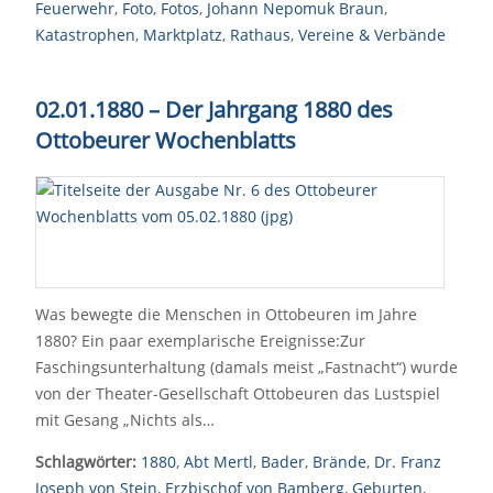
Feuerwehr
,
Foto
,
Fotos
,
Johann Nepomuk Braun
,
Katastrophen
,
Marktplatz
,
Rathaus
,
Vereine & Verbände
02.01.1880 – Der Jahrgang 1880 des
Ottobeurer Wochenblatts
Was bewegte die Menschen in Ottobeuren im Jahre
1880? Ein paar exemplarische Ereignisse:Zur
Faschingsunterhaltung (damals meist „Fastnacht“) wurde
von der Theater-Gesellschaft Ottobeuren das Lustspiel
mit Gesang „Nichts als…
Schlagwörter:
1880
,
Abt Mertl
,
Bader
,
Brände
,
Dr. Franz
Joseph von Stein
,
Erzbischof von Bamberg
,
Geburten
,