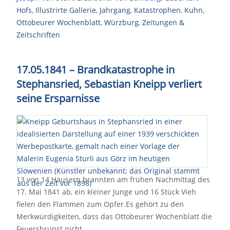
Hofs
,
Illustrirte Gallerie
,
Jahrgang
,
Katastrophen
,
Kuhn
,
Ottobeurer Wochenblatt
,
Würzburg
,
Zeitungen &
Zeitschriften
17.05.1841 – Brandkatastrophe in
Stephansried, Sebastian Kneipp verliert
seine Ersparnisse
13 von 14 Häusern brannten am frühen Nachmittag des
17. Mai 1841 ab, ein kleiner Junge und 16 Stück Vieh
fielen den Flammen zum Opfer.Es gehört zu den
Merkwürdigkeiten, dass das Ottobeurer Wochenblatt die
Feuersbrunst nicht…