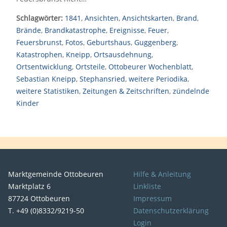
Schlagwörter:
1841
,
Ansichten
,
Ansichtskarten
,
Brand
,
Brände
,
Brandkatastrophe
,
Ereignisse
,
Feuer
,
Feuersbrunst
,
Fotos
,
Geburtshaus
,
Guggenberg
,
Katastrophen
,
Kneipp
,
Ortsausdehnung
,
Ortsentwicklung
,
Ortsteile
,
Ottobeurer Wochenblatt
,
Sebastian Kneipp
,
Stephansried
,
weitere Periodika
,
weitere Statistiken
,
Zeitungen & Zeitschriften
,
zündelnde
Kinder
Marktgemeinde Ottobeuren
Hilfe & Anleitung
Marktplatz 6
Linkliste
87724 Ottobeuren
Impressum
T. +49 (0)8332/9219-50
Datenschutzerklärung
Login