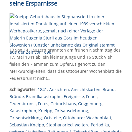
seine Ersparnisse
13 von 14 Häusern brannten am frühen Nachmittag des
17. Mai 1841 ab, ein kleiner Junge und 16 Stück Vieh
fielen den Flammen zum Opfer.Es gehört zu den
Merkwürdigkeiten, dass das Ottobeurer Wochenblatt die
Feuersbrunst nicht…
Schlagwörter:
1841
,
Ansichten
,
Ansichtskarten
,
Brand
,
Brände
,
Brandkatastrophe
,
Ereignisse
,
Feuer
,
Feuersbrunst
,
Fotos
,
Geburtshaus
,
Guggenberg
,
Katastrophen
,
Kneipp
,
Ortsausdehnung
,
Ortsentwicklung
,
Ortsteile
,
Ottobeurer Wochenblatt
,
Sebastian Kneipp
,
Stephansried
,
weitere Periodika
,
weitere Statistiken
,
Zeitungen & Zeitschriften
,
zündelnde