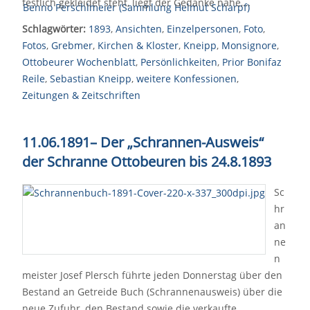
festlich gekleidet steht, liegt der Gedanke nahe,…
Schlagwörter:
1893
,
Ansichten
,
Einzelpersonen
,
Foto
,
Fotos
,
Grebmer
,
Kirchen & Kloster
,
Kneipp
,
Monsignore
,
Ottobeurer Wochenblatt
,
Persönlichkeiten
,
Prior Bonifaz
Reile
,
Sebastian Kneipp
,
weitere Konfessionen
,
Zeitungen & Zeitschriften
11.06.1891
–
Der „Schrannen-Ausweis“
der Schranne Ottobeuren bis 24.8.1893
Sc
hr
an
ne
n
meister Josef Plersch führte jeden Donnerstag über den
Bestand an Getreide Buch (Schrannenausweis) über die
neue Zufuhr, den Bestand sowie die verkaufte