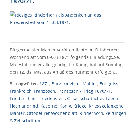
1870/71.
Bürgermeister Mahler veröffentlichte im Ottobeurer
Wochenblatt vom 09.03.1871 folgende Einladung:„Se.
Majestät, unser allergnädigster König, hat auf Sonntag
den 12. ds. Mts. aus Anlaß des nunmehr erfolgten…
Schlagwörter:
1871
,
Bürgermeister Mahler
,
Ereignisse
,
Frankreich
,
Franzosen
,
Franzosen - Krieg 1870/71
,
Friedensfeier
,
Friedensfest
,
Gesellschaftliches Leben
,
Hochlandrind
,
Kaserne
,
König
,
Kriege
,
Kriegsgefangene
,
Mahler
,
Ottobeurer Wochenblatt
,
Rinderhorn
,
Zeitungen
& Zeitschriften