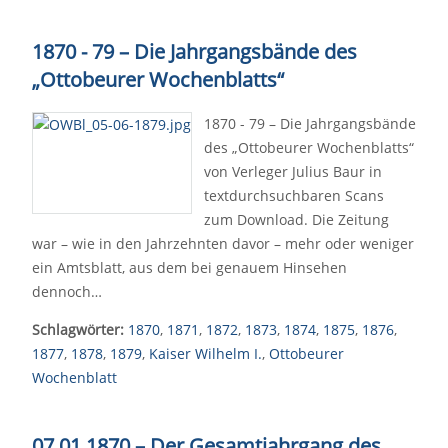
1870 - 79 – Die Jahrgangsbände des
„Ottobeurer Wochenblatts“
1870 - 79 – Die Jahrgangsbände
des „Ottobeurer Wochenblatts“
von Verleger Julius Baur in
textdurchsuchbaren Scans
zum Download. Die Zeitung
war – wie in den Jahrzehnten davor – mehr oder weniger
ein Amtsblatt, aus dem bei genauem Hinsehen
dennoch…
Schlagwörter:
1870
,
1871
,
1872
,
1873
,
1874
,
1875
,
1876
,
1877
,
1878
,
1879
,
Kaiser Wilhelm I.
,
Ottobeurer
Wochenblatt
07.01.1870
–
Der Gesamtjahrgang des