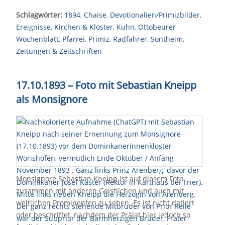
Schlagwörter:
1894
,
Chaise
,
Devotionalien/Primizbilder
,
Ereignisse
,
Kirchen & Kloster
,
Kuhn
,
Ottobeurer
Wochenblatt
,
Pfarrei
,
Primiz
,
Radfahrer
,
Sontheim
,
Zeitungen & Zeitschriften
17.10.1893 – Foto mit Sebastian Kneipp
als Monsignore
Monsignore Sebastian Kneipp ist auf diesem Foto
zusammen mit anderen Geistlichen und auch mit
weltlichen Prominenten zu sehen. Es ist nicht datiert
oder beschriftet, nachdem der Prälat hier jedoch so