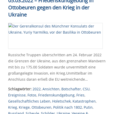
05.03.2022 – Friedenskundgebung in
Ottobeuren gegen den Krieg in der
Ukraine
Russische Truppen überschritten am 24. Februar 2022
die Grenzen der Ukraine, aus den grenznahen Manövern
mit bis zu 175.00 Soldaten wurde unvermittelt eine
großangelegte Invasion, ein Krieg.Unmittelbar im
Anschluss daran erließ die EU weitreichende…
Schlagwörter:
2022
,
Ansichten
,
Botschafter
,
CSU
,
Ereignisse
,
Fotos
,
Friedenskundgebung
,
Fries
,
Gesellschaftliches Leben
,
Holetschek
,
Katastrophen
,
Krieg
,
Kriege
,
Ottobeuren
,
Politik nach 1802
,
Putin
,
Russland
,
Scheule
,
Schilder
,
Ukraine
,
Vereine &