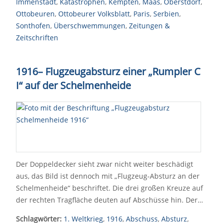
Immenstadt
,
Katastrophen
,
Kempten
,
Maas
,
Oberstdorf
,
Ottobeuren
,
Ottobeurer Volksblatt
,
Paris
,
Serbien
,
Sonthofen
,
Überschwemmungen
,
Zeitungen &
Zeitschriften
1916
–
Flugzeugabsturz einer
„
Rumpler C
I
“
auf der Schelmenheide
Der Doppeldecker sieht zwar nicht weiter beschädigt
aus, das Bild ist dennoch mit „Flugzeug-Absturz an der
Schelmenheide“ beschriftet. Die drei großen Kreuze auf
der rechten Tragfläche deuten auf Abschüsse hin. Der…
Schlagwörter:
1. Weltkrieg
,
1916
,
Abschuss
,
Absturz
,