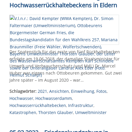
Hochwasserrückhaltebeckens in Eldern
Der Spatenstich für das erste von fünf Rückhaltebecken
erfolgte am 19.06.2018, der damalige Staatsminister für
Umwelt und Verbraucherschutz (und MdL) Dr. Marcel
Huber war eigens nach Ottobeuren gekommen. Gut zwei
Jahre später – im August 2020 – war…
Schlagwörter:
2021
,
Ansichten
,
Einweihung
,
Fotos
,
Hochwasser
,
Hochwasserdamm
,
Hochwasserrückhaltebecken
,
Infrastruktur
,
Katastrophen
,
Thorsten Glauber
,
Umweltminister