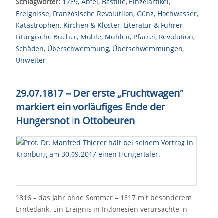
Schlagwörter:
1789
,
Abtei
,
Bastille
,
Einzelartikel
,
Ereignisse
,
Französische Revolutiion
,
Günz
,
Hochwasser
,
Katastrophen
,
Kirchen & Kloster
,
Literatur & Führer
,
Liturgische Bücher
,
Mühle
,
Mühlen
,
Pfarrei
,
Revolution
,
Schäden
,
Überschwemmung
,
Überschwemmungen
,
Unwetter
29.07.1817 – Der erste „Fruchtwagen“
markiert ein vorläufiges Ende der
Hungersnot in Ottobeuren
1816 – das Jahr ohne Sommer – 1817 mit besonderem
Erntedank. Ein Ereignis in Indonesien verursachte in