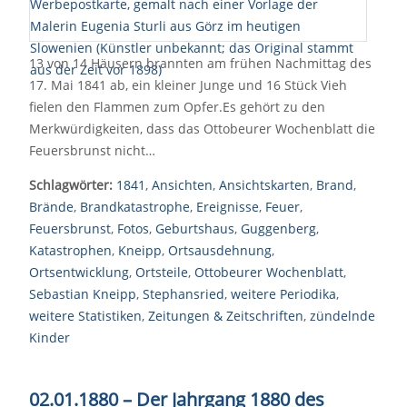
13 von 14 Häusern brannten am frühen Nachmittag des
17. Mai 1841 ab, ein kleiner Junge und 16 Stück Vieh
fielen den Flammen zum Opfer.Es gehört zu den
Merkwürdigkeiten, dass das Ottobeurer Wochenblatt die
Feuersbrunst nicht…
Schlagwörter:
1841
,
Ansichten
,
Ansichtskarten
,
Brand
,
Brände
,
Brandkatastrophe
,
Ereignisse
,
Feuer
,
Feuersbrunst
,
Fotos
,
Geburtshaus
,
Guggenberg
,
Katastrophen
,
Kneipp
,
Ortsausdehnung
,
Ortsentwicklung
,
Ortsteile
,
Ottobeurer Wochenblatt
,
Sebastian Kneipp
,
Stephansried
,
weitere Periodika
,
weitere Statistiken
,
Zeitungen & Zeitschriften
,
zündelnde
Kinder
02.01.1880 – Der Jahrgang 1880 des