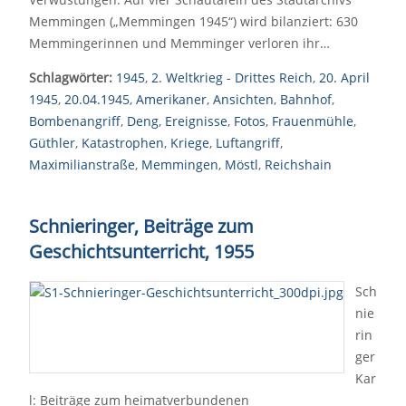
Memmingen („Memmingen 1945“) wird bilanziert: 630
Memmingerinnen und Memminger verloren ihr…
Schlagwörter:
1945
,
2. Weltkrieg - Drittes Reich
,
20. April
1945
,
20.04.1945
,
Amerikaner
,
Ansichten
,
Bahnhof
,
Bombenangriff
,
Deng
,
Ereignisse
,
Fotos
,
Frauenmühle
,
Güthler
,
Katastrophen
,
Kriege
,
Luftangriff
,
Maximilianstraße
,
Memmingen
,
Möstl
,
Reichshain
Schnieringer, Beiträge zum
Geschichtsunterricht, 1955
Sch
nie
rin
ger
Kar
l: Beiträge zum heimatverbundenen