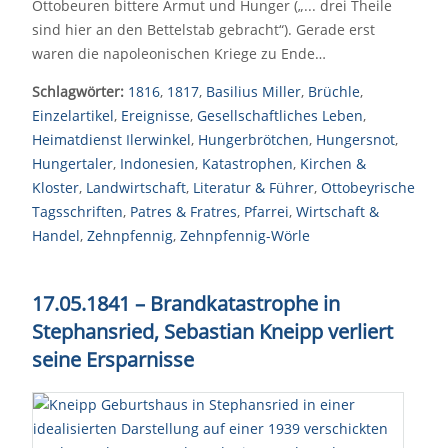
Ottobeuren bittere Armut und Hunger („... drei Theile
sind hier an den Bettelstab gebracht“). Gerade erst
waren die napoleonischen Kriege zu Ende…
Schlagwörter:
1816
,
1817
,
Basilius Miller
,
Brüchle
,
Einzelartikel
,
Ereignisse
,
Gesellschaftliches Leben
,
Heimatdienst Ilerwinkel
,
Hungerbrötchen
,
Hungersnot
,
Hungertaler
,
Indonesien
,
Katastrophen
,
Kirchen &
Kloster
,
Landwirtschaft
,
Literatur & Führer
,
Ottobeyrische
Tagsschriften
,
Patres & Fratres
,
Pfarrei
,
Wirtschaft &
Handel
,
Zehnpfennig
,
Zehnpfennig-Wörle
17.05.1841 – Brandkatastrophe in
Stephansried, Sebastian Kneipp verliert
seine Ersparnisse