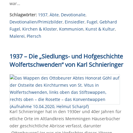
war…
Schlagwörter:
1937
,
Äbte
,
Devotionalie
,
Devotionalien/Primizbilder
,
Einsiedler
,
Fugel
,
Gebhard
Fugel
,
Kirchen & Kloster
,
Kommunion
,
Kunst & Kultur
,
Malerei
,
Plersch
1937 – Die „Siedlungs- und Hofgeschichte
Wolfertschwenden“ von Karl Schnieringer
Karl Schnieringer hat in den 1930er und 40er Jahren für
etliche Orte im Altlandkreis Memmingen Häuserbücher
oder geschichtliche Abrisse verfasst, darunter
„Ottenbeuren“ (er war ein Verfechter dieser älteren