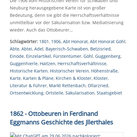
Die 1906 vom Historischen Verein für Schwaben und
Neuburg herausgegebene Karte ist von großer
Bedeutung, denn sie gibt die Herrschaftsverhältnisse
unmittelbar vor der Säkularisation bzw. Mediatisierung
wieder. Auch das Ottobeurer…
Schlagwörter:
1801
,
1906
,
Abt Honorat
,
Abt Honorat Göhl
,
Äbte
,
Abtei
,
Adel
,
Bayerisch-Schwaben
,
Betzisried
,
Einöde
,
Einzelartikel
,
Fürstentümer
,
Göhl
,
Guggenberg
,
Guggenhierle
,
Haitzen
,
Herrschaftsverhältnisse
,
Historische Karten
,
Historischer Verein
,
Höhenstraße
,
Karte
,
Karten & Pläne
,
Kirchen & Kloster
,
Kloster
,
Literatur & Führer
,
Markt Rettenbach
,
Ollarzried
,
Ortsentwicklung
,
Ortsteile
,
Säkularisation
,
Staatsgebiet
1862 - Ottobeuren in Ferdinand
Eggmanns Geschichte des Jllerthales