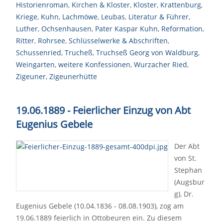
Historienroman
,
Kirchen & Kloster
,
Kloster
,
Krattenburg
,
Kriege
,
Kuhn
,
Lachmöwe
,
Leubas
,
Literatur & Führer
,
Luther
,
Ochsenhausen
,
Pater Kaspar Kuhn
,
Reformation
,
Ritter
,
Rohrsee
,
Schlüsselwerke & Abschriften
,
Schussenried
,
Trucheß
,
Truchseß Georg von Waldburg
,
Weingarten
,
weitere Konfessionen
,
Wurzacher Ried
,
Zigeuner
,
Zigeunerhütte
19.06.1889 - Feierlicher Einzug von Abt
Eugenius Gebele
Der Abt
von St.
Stephan
(Augsbur
g), Dr.
Eugenius Gebele (10.04.1836 - 08.08.1903), zog am
19.06.1889 feierlich in Ottobeuren ein. Zu diesem