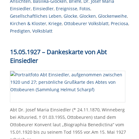
Ansichten
,
Basilika-Glocken
,
Briefe
,
Dr. Josef Maria
Einsiedler
,
Einsiedler
,
Ereignisse
,
Fotos
,
Gesellschaftliches Leben
,
Glocke
,
Glocken
,
Glockenweihe
,
Kirchen & Kloster
,
Kriege
,
Ottobeurer Volksblatt
,
Preciosa
,
Predigten
,
Volksblatt
15.05.1927 – Dankeskarte von Abt
Einsiedler
Abt Dr. Josef Maria Einsiedler (* 24.11.1870, Winneberg
bei Altusried, † 01.03.1955, Ottobeuren) stand dem
Ottobeurer Konvent laut „Biographia Benedictina“ vom
15.01.1920 bis zu seinem Tod 1955 vor.Am 15. Mai 1927