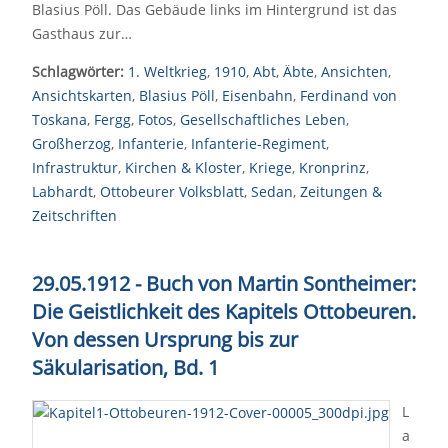
Blasius Pöll. Das Gebäude links im Hintergrund ist das
Gasthaus zur…
Schlagwörter:
1. Weltkrieg
,
1910
,
Abt
,
Äbte
,
Ansichten
,
Ansichtskarten
,
Blasius Pöll
,
Eisenbahn
,
Ferdinand von
Toskana
,
Fergg
,
Fotos
,
Gesellschaftliches Leben
,
Großherzog
,
Infanterie
,
Infanterie-Regiment
,
Infrastruktur
,
Kirchen & Kloster
,
Kriege
,
Kronprinz
,
Labhardt
,
Ottobeurer Volksblatt
,
Sedan
,
Zeitungen &
Zeitschriften
29.05.1912 - Buch von Martin Sontheimer:
Die Geistlichkeit des Kapitels Ottobeuren.
Von dessen Ursprung bis zur
Säkularisation, Bd. 1
L
a