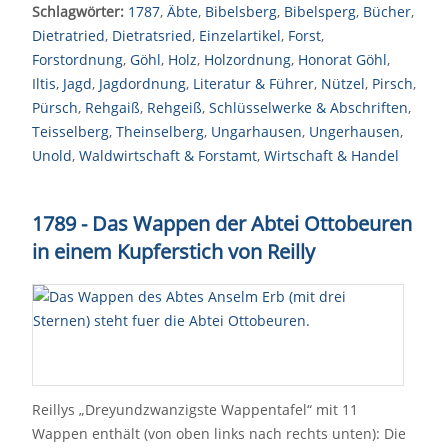
Schlagwörter:
1787
,
Äbte
,
Bibelsberg
,
Bibelsperg
,
Bücher
,
Dietratried
,
Dietratsried
,
Einzelartikel
,
Forst
,
Forstordnung
,
Göhl
,
Holz
,
Holzordnung
,
Honorat Göhl
,
Iltis
,
Jagd
,
Jagdordnung
,
Literatur & Führer
,
Nützel
,
Pirsch
,
Pürsch
,
Rehgaiß
,
Rehgeiß
,
Schlüsselwerke & Abschriften
,
Teisselberg
,
Theinselberg
,
Ungarhausen
,
Ungerhausen
,
Unold
,
Waldwirtschaft & Forstamt
,
Wirtschaft & Handel
1789 - Das Wappen der Abtei Ottobeuren
in einem Kupferstich von Reilly
Reillys „Dreyundzwanzigste Wappentafel“ mit 11
Wappen enthält (von oben links nach rechts unten): Die