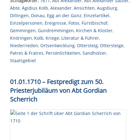
Schlagwörter:
1611
,
Abt Alexander
,
Abt Alexander Sauter
,
Äbte
,
Ägidius Kolb
,
Alexander
,
Ansichten
,
Augsburg
,
Dillingen
,
Donau
,
Egg an der Günz
,
Einzelartikel
,
Einzelpersonen
,
Ereignisse
,
Fotos
,
Fürstbischof
,
Gemmingen
,
Gundremmingen
,
Kirchen & Kloster
,
Knöringen
,
Kolb
,
Kriege
,
Literatur & Führer
,
Niederrieden
,
Ortsentwicklung
,
Ottersteig
,
Ottersteige
,
Patres & Fratres
,
Persönlichkeiten
,
Sandholzer
,
Staatsgebiet
01.01.1710 – Festpredigt zum 50.
Priesterjubiläum von Abt Gordian
Scherrich