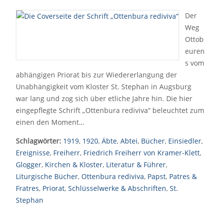
Der
Weg
Ottob
euren
s vom
abhängigen Priorat bis zur Wiedererlangung der
Unabhängigkeit vom Kloster St. Stephan in Augsburg
war lang und zog sich über etliche Jahre hin. Die hier
eingepflegte Schrift „Ottenbura rediviva“ beleuchtet zum
einen den Moment…
Schlagwörter:
1919
,
1920
,
Äbte
,
Abtei
,
Bücher
,
Einsiedler
,
Ereignisse
,
Freiherr
,
Friedrich Freiherr von Kramer-Klett
,
Glogger
,
Kirchen & Kloster
,
Literatur & Führer
,
Liturgische Bücher
,
Ottenbura rediviva
,
Papst
,
Patres &
Fratres
,
Priorat
,
Schlüsselwerke & Abschriften
,
St.
Stephan