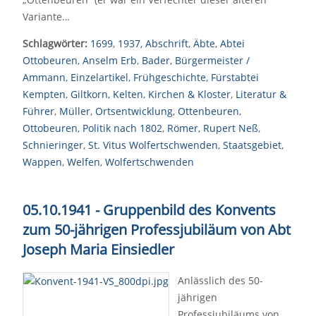
Variante…
Schlagwörter:
1699
,
1937
,
Abschrift
,
Äbte
,
Abtei
Ottobeuren
,
Anselm Erb
,
Bader
,
Bürgermeister /
Ammann
,
Einzelartikel
,
Frühgeschichte
,
Fürstabtei
Kempten
,
Giltkorn
,
Kelten
,
Kirchen & Kloster
,
Literatur &
Führer
,
Müller
,
Ortsentwicklung
,
Ottenbeuren
,
Ottobeuren
,
Politik nach 1802
,
Römer
,
Rupert Neß
,
Schnieringer
,
St. Vitus Wolfertschwenden
,
Staatsgebiet
,
Wappen
,
Welfen
,
Wolfertschwenden
05.10.1941 - Gruppenbild des Konvents
zum 50-jährigen Professjubiläum von Abt
Joseph Maria Einsiedler
Anlässlich des 50-
jährigen
Professjubiläums von