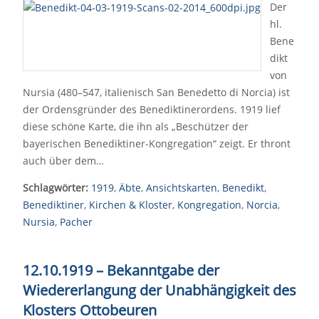
Der
hl.
Bene
dikt
von
Nursia (480–547, italienisch San Benedetto di Norcia) ist
der Ordensgründer des Benediktinerordens. 1919 lief
diese schöne Karte, die ihn als „Beschützer der
bayerischen Benediktiner-Kongregation“ zeigt. Er thront
auch über dem…
Schlagwörter:
1919
,
Äbte
,
Ansichtskarten
,
Benedikt
,
Benediktiner
,
Kirchen & Kloster
,
Kongregation
,
Norcia
,
Nursia
,
Pacher
12.10.1919 – Bekanntgabe der
Wiedererlangung der Unabhängigkeit des
Klosters Ottobeuren