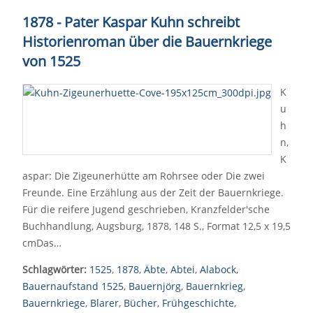
1878 - Pater Kaspar Kuhn schreibt
Historienroman über die Bauernkriege
von 1525
K
u
h
n,
K
aspar: Die Zigeunerhütte am Rohrsee oder Die zwei
Freunde. Eine Erzählung aus der Zeit der Bauernkriege.
Für die reifere Jugend geschrieben, Kranzfelder'sche
Buchhandlung, Augsburg, 1878, 148 S., Format 12,5 x 19,5
cmDas…
Schlagwörter:
1525
,
1878
,
Äbte
,
Abtei
,
Alabock
,
Bauernaufstand 1525
,
Bauernjörg
,
Bauernkrieg
,
Bauernkriege
,
Blarer
,
Bücher
,
Frühgeschichte
,