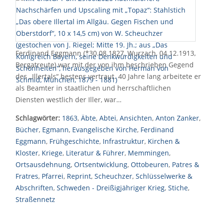
Ferdinand Eggmann (*30.08.1827, Wurzach, 04.12.1913,
Bergatreute) war mit der von ihm beschrieben Gegend
des „Illertals“ bestens vertraut. 40 Jahre lang arbeitete er
als Beamter in staatlichen und herrschaftlichen
Diensten westlich der Iller, war…
Schlagwörter:
1863
,
Äbte
,
Abtei
,
Ansichten
,
Anton Zanker
,
Bücher
,
Egmann
,
Evangelische Kirche
,
Ferdinand
Eggmann
,
Frühgeschichte
,
Infrastruktur
,
Kirchen &
Kloster
,
Kriege
,
Literatur & Führer
,
Memmingen
,
Ortsausdehnung
,
Ortsentwicklung
,
Ottobeuren
,
Patres &
Fratres
,
Pfarrei
,
Reprint
,
Scheuchzer
,
Schlüsselwerke &
Abschriften
,
Schweden - Dreißigjähriger Krieg
,
Stiche
,
Straßennetz