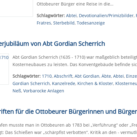
Ottobeurer Bürger eine Reise in die…
Schlagwörter:
Abtei
,
Devotionalien/Primizbilder
,
Fratres
,
Sterbebild
,
Todesanzeige
terjubiläum von Abt Gordian Scherrich
Abt Gordian Scherrich (1635 - 1710) war maßgeblich beteilig
Kosterneubaues zu leisten. Das Konventgebäude befinde si
Schlagwörter:
1710
,
Abschrift
,
Abt Gordian
,
Äbte
,
Abtei
,
Einze
Gordian Scherrich
,
Kanzelrede
,
Kirchen & Kloster
,
Klosterne
Neß
,
Vorbarocke Anlagen
riften für die Ottobeurer Bürgerinnen und Bürger
afen musste man in Ottobeuren ab 1783 bei „Verführung“ oder „Fr
t: Das Schießen war „schärpfist verbotten“. Kritik an den - vermut