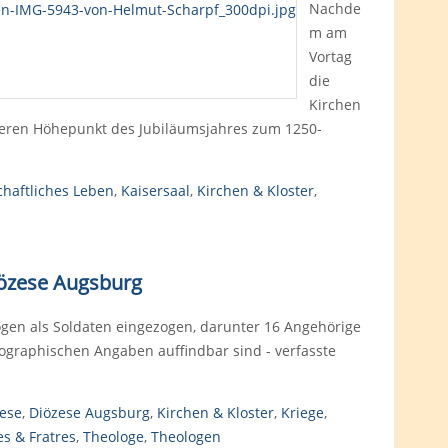
Nachde
m am
Vortag
die
Kirchen
eren Höhepunkt des Jubiläumsjahres zum 1250-
chaftliches Leben
,
Kaisersaal
,
Kirchen & Kloster
,
Diözese Augsburg
gen als Soldaten eingezogen, darunter 16 Angehörige
iographischen Angaben auffindbar sind - verfasste
ese
,
Diözese Augsburg
,
Kirchen & Kloster
,
Kriege
,
es & Fratres
,
Theologe
,
Theologen