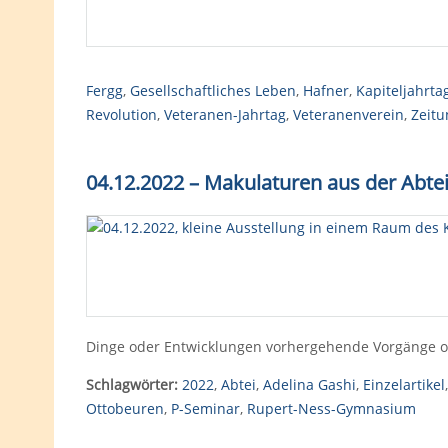
Fergg
,
Gesellschaftliches Leben
,
Hafner
,
Kapiteljahrta
Revolution
,
Veteranen-Jahrtag
,
Veteranenverein
,
Zeitu
04.12.2022 – Makulaturen aus der Abte
Dinge oder Entwicklungen vorhergehende Vorgänge od
Schlagwörter:
2022
,
Abtei
,
Adelina Gashi
,
Einzelartikel
Ottobeuren
,
P-Seminar
,
Rupert-Ness-Gymnasium