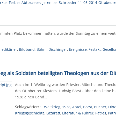
ammten Platz bekommen hatten, wurde der Sonntag zu einem weit
nn…
nediktiner
,
Bildband
,
Böhm
,
Dischinger
,
Ereignisse
,
Festakt
,
Gesells
rieg als Soldaten beteiligten Theologen aus der 
Auch im 1. Weltkrieg wurden Priester, Mönche und Theolo
des Ottobeurer Klosters. Ludwig Börst - über den keine b
1938 einen Band…
Schlagwörter:
1. Weltkrieg
,
1938
,
Abtei
,
Börst
,
Bücher
,
Diöz
Kriegsgeschichte
,
Lazarett
,
Literatur & Führer
,
Patres
,
Patr