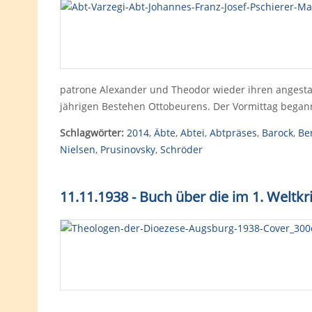
patrone Alexander und Theodor wieder ihren angest
jährigen Bestehen Ottobeurens. Der Vormittag bega
Schlagwörter:
2014
,
Äbte
,
Abtei
,
Abtpräses
,
Barock
,
Be
Nielsen
,
Prusinovsky
,
Schröder
11.11.1938 - Buch über die im 1. Weltk