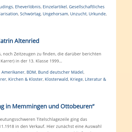
udings
,
Eheverlöbnis
,
Einzelartikel
,
Gesellschaftliches
arisation
,
Schwörtag
,
Ungehorsam
,
Unzucht
,
Urkunde
,
atrin Altenried
es, noch Zeitzeugen zu finden, die darüber berichten
Karrer) in der 13. Klasse 1999…
,
Amerikaner
,
BDM
,
Bund deutscher Mädel
,
rer
,
Kirchen & Kloster
,
Klosterwald
,
Kriege
,
Literatur &
gung in Memmingen und Ottobeuren“
deutungsschweren Titelschlagezeile ging das
1.1918 in den Verkauf. Hier zunächst eine Auswahl