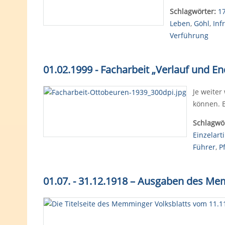
Schlagwörter:
1
Leben
,
Göhl
,
Inf
Verführung
01.02.1999 - Facharbeit „Verlauf und E
Je weiter
können. E
Schlagwör
Einzelarti
Führer
,
P
01.07. - 31.12.1918 – Ausgaben des M