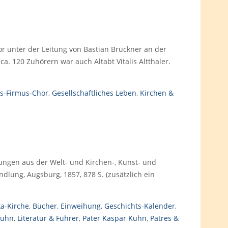
or unter der Leitung von Bastian Bruckner an der
ca. 120 Zuhörern war auch Altabt Vitalis Altthaler.
s-Firmus-Chor
,
Gesellschaftliches Leben
,
Kirchen &
ungen aus der Welt- und Kirchen-, Kunst- und
dlung, Augsburg, 1857, 878 S. (zusätzlich ein
ka-Kirche
,
Bücher
,
Einweihung
,
Geschichts-Kalender
,
uhn
,
Literatur & Führer
,
Pater Kaspar Kuhn
,
Patres &