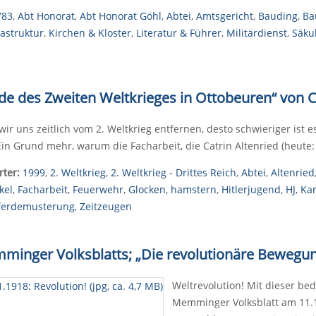
783
,
Abt Honorat
,
Abt Honorat Göhl
,
Abtei
,
Amtsgericht
,
Bauding
,
Ba
rastruktur
,
Kirchen & Kloster
,
Literatur & Führer
,
Militärdienst
,
Säkul
nde des Zweiten Weltkrieges in Ottobeuren“ von C
 wir uns zeitlich vom 2. Weltkrieg entfernen, desto schwieriger ist 
in Grund mehr, warum die Facharbeit, die Catrin Altenried (heute: 
ter:
1999
,
2. Weltkrieg
,
2. Weltkrieg - Drittes Reich
,
Abtei
,
Altenried
kel
,
Facharbeit
,
Feuerwehr
,
Glocken
,
hamstern
,
Hitlerjugend
,
HJ
,
Kar
ferdemusterung
,
Zeitzeugen
emminger Volksblatts; „Die revolutionäre Bewe
Weltrevolution! Mit dieser be
Memminger Volksblatt am 11.1