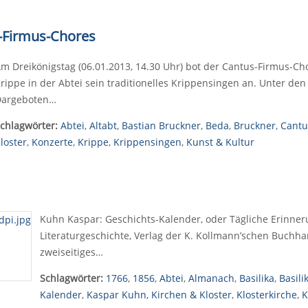
s-Firmus-Chores
m Dreikönigstag (06.01.2013, 14.30 Uhr) bot der Cantus-Firmus-Ch
rippe in der Abtei sein traditionelles Krippensingen an. Unter den 
argeboten…
chlagwörter:
Abtei
,
Altabt
,
Bastian Bruckner
,
Beda
,
Bruckner
,
Cantu
loster
,
Konzerte
,
Krippe
,
Krippensingen
,
Kunst & Kultur
Kuhn Kaspar: Geschichts-Kalender, oder Tägliche Erinner
Literaturgeschichte, Verlag der K. Kollmann’schen Buchhan
zweiseitiges…
Schlagwörter:
1766
,
1856
,
Abtei
,
Almanach
,
Basilika
,
Basili
Kalender
,
Kaspar Kuhn
,
Kirchen & Kloster
,
Klosterkirche
,
K