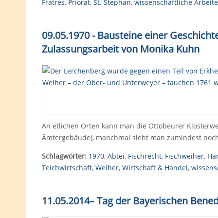
Fratres
,
Priorat
,
St. Stephan
,
wissenschaftliche Arbeit
09.05.1970 - Bausteine einer Geschicht
Zulassungsarbeit von Monika Kuhn
An etlichen Orten kann man die Ottobeurer Klosterw
Ämtergebäude), manchmal sieht man zumindest noch
Schlagwörter:
1970
,
Abtei
,
Fischrecht
,
Fischweiher
,
Ha
Teichwirtschaft
,
Weiher
,
Wirtschaft & Handel
,
wissens
11.05.2014– Tag der Bayerischen Bened