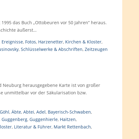
1995 das Buch „Ottobeuren vor 50 Jahren“ heraus.
eschichte äußerst…
,
Ereignisse
,
Fotos
,
Harzenetter
,
Kirchen & Kloster
,
usinovsky
,
Schlüsselwerke & Abschriften
,
Zeitzeugen
d Neuburg herausgegebene Karte ist von großer
e unmittelbar vor der Säkularisation bzw.
 Göhl
,
Äbte
,
Abtei
,
Adel
,
Bayerisch-Schwaben
,
,
Guggenberg
,
Guggenhierle
,
Haitzen
,
loster
,
Literatur & Führer
,
Markt Rettenbach
,