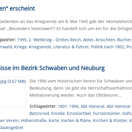
en“ erscheint
edenken an das Kriegsende am 8. Mai 1945 gab der Heimatdienst 
kat: „Besonders lesenswert“! Es handelt sich um ein für die Ortsg
gwörter:
1995
,
2. Weltkrieg - Drittes Reich
,
Abtei
,
Ansichten
,
Bücher
erwald
,
Kriege
,
Kriegsende
,
Literatur & Führer
,
Politik nach 1802
,
Pr
tnisse im Bezirk Schwaben und Neuburg
Die 1906 vom Historischen Verein für Schwaben un
Bedeutung, denn sie gibt die Herrschaftsverhältniss
Mediatisierung wieder. Auch das Ottobeurer…
Schlagwörter:
1801
,
1906
,
Abt Honorat
,
Abt Honorat
Betzisried
,
Einöde
,
Einzelartikel
,
Fürstentümer
,
Göhl
her Verein
,
Höhenstraße
,
Karte
,
Karten & Pläne
,
Kirchen & Kloster
,
K
Staatsgebiet