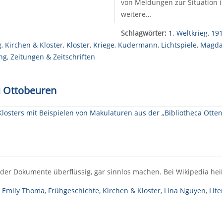
von Meldungen zur Situation
weitere…
Schlagwörter:
1. Weltkrieg
,
19
g
,
Kirchen & Kloster
,
Kloster
,
Kriege
,
Kudermann
,
Lichtspiele
,
Magda
ng
,
Zeitungen & Zeitschriften
i Ottobeuren
er Dokumente überflüssig, gar sinnlos machen. Bei Wikipedia he
,
Emily Thoma
,
Frühgeschichte
,
Kirchen & Kloster
,
Lina Nguyen
,
Lit