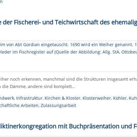
en
e der Fischerei- und Teichwirtschaft des ehemali
eiher noch erkennen, manchmal sind die Strukturen insgesamt erh
 die Dämme, andere sind komplett…
ndwerk
,
Infrastruktur
,
Kirchen & Kloster
,
Klosterweiher
,
Kohler
,
Kuh
chaftliche Arbeiten
,
Zulassungsarbeit
iktinerkongregation mit Buchpräsentation und F