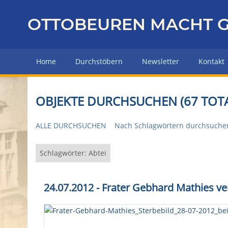
Z
u
OTTOBEUREN MACHT G
r
ü
c
Home
Durchstöbern
Newsletter
Kontakt
k
z
u
OBJEKTE DURCHSUCHEN (67 TOTA
r
H
ALLE DURCHSUCHEN
Nach Schlagwörtern durchsuche
a
u
p
Schlagwörter: Abtei
t
s
24.07.2012
- Frater Gebhard Mathies ve
e
i
t
e