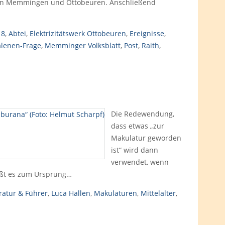
 in Memmingen und Ottobeuren. Anschließend
18
,
Abtei
,
Elektrizitätswerk Ottobeuren
,
Ereignisse
,
lenen-Frage
,
Memminger Volksblatt
,
Post
,
Raith
,
Die Redewendung,
dass etwas „zur
Makulatur geworden
ist“ wird dann
verwendet, wenn
ißt es zum Ursprung…
eratur & Führer
,
Luca Hallen
,
Makulaturen
,
Mittelalter
,